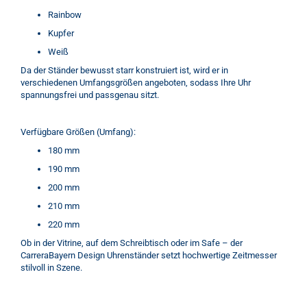
Rainbow
Kupfer
Weiß
Da der Ständer bewusst starr konstruiert ist, wird er in
verschiedenen Umfangsgrößen angeboten, sodass Ihre Uhr
spannungsfrei und passgenau sitzt.
Verfügbare Größen (Umfang):
180 mm
190 mm
200 mm
210 mm
220 mm
Ob in der Vitrine, auf dem Schreibtisch oder im Safe – der
CarreraBayern Design Uhrenständer setzt hochwertige Zeitmesser
stilvoll in Szene.