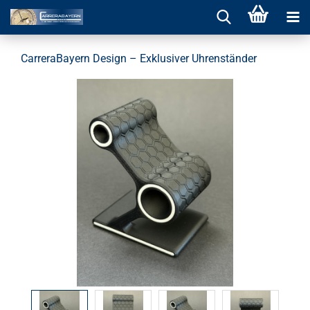
CarreraBayern Design – Exklusiver Uhrenständer